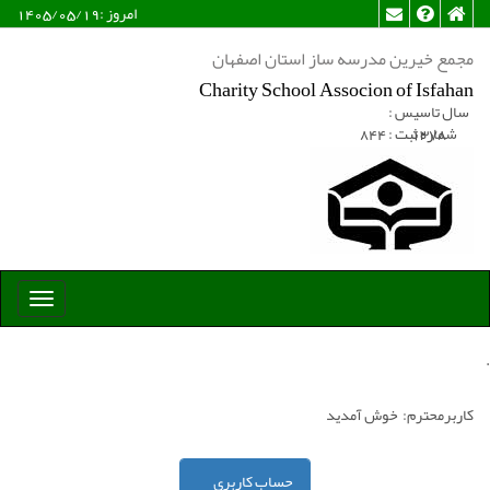
امروز :
1405/05/19
مجمع خیرین مدرسه ساز استان اصفهان
Charity School Associon of Isfahan
سال تاسیس :
1378
شماره ثبت : 844
Toggle
igation
.
کاربرمحترم:
خوش آمدید
حساب کاربری